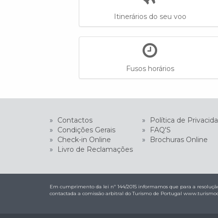
Itinerários do seu voo
Fusos horários
»
Contactos
»
Política de Privacid
»
Condições Gerais
»
FAQ'S
»
Check-in Online
»
Brochuras Online
»
Livro de Reclamações
Em cumprimento da lei nº 144/2015 informamos que para a resolução
contactada a comissão arbitral do Turismo de Portugal
www.turismod