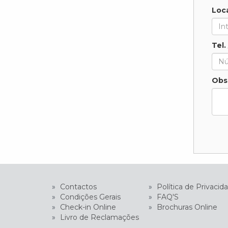
Loc
Tel.
Obs
»
Contactos
»
Política de Privacid
»
Condições Gerais
»
FAQ'S
»
Check-in Online
»
Brochuras Online
»
Livro de Reclamações