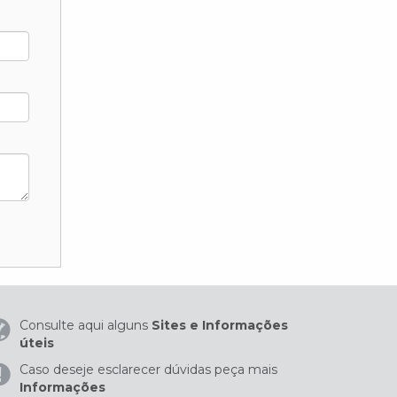
Consulte aqui alguns
Sites e Informações
úteis
Caso deseje esclarecer dúvidas peça mais
Informações