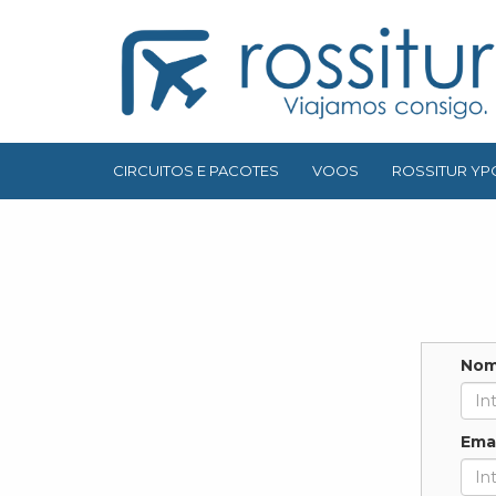
CIRCUITOS E PACOTES
VOOS
ROSSITUR YP
No
Emai