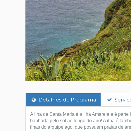
Detalhes do Programa
Servic
A Ilha de Santa Maria é a Ilha Amarela e é parte 
banhada pelo sol ao longo do ano! A ilha é tam
ilhas do arquipélago, que possuem praias de ar