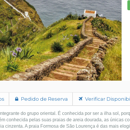
os
Pedido de Reserva
Verificar Disponib
integrante do grupo oriental. É conhecida por ser a ilha sol, por
bém conhecida pelas suas praias de areia dourada, as únicas c
eia cinzenta. A praia Formosa de São Lourença é das mais elog