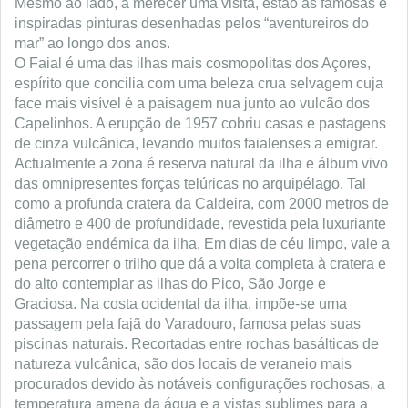
Mesmo ao lado, a merecer uma visita, estão as famosas e
inspiradas pinturas desenhadas pelos “aventureiros do
mar” ao longo dos anos.
O Faial é uma das ilhas mais cosmopolitas dos Açores,
espírito que concilia com uma beleza crua selvagem cuja
face mais visível é a paisagem nua junto ao vulcão dos
Capelinhos. A erupção de 1957 cobriu casas e pastagens
de cinza vulcânica, levando muitos faialenses a emigrar.
Actualmente a zona é reserva natural da ilha e álbum vivo
das omnipresentes forças telúricas no arquipélago. Tal
como a profunda cratera da Caldeira, com 2000 metros de
diâmetro e 400 de profundidade, revestida pela luxuriante
vegetação endémica da ilha. Em dias de céu limpo, vale a
pena percorrer o trilho que dá a volta completa à cratera e
do alto contemplar as ilhas do Pico, São Jorge e
Graciosa. Na costa ocidental da ilha, impõe-se uma
passagem pela fajã do Varadouro, famosa pelas suas
piscinas naturais. Recortadas entre rochas basálticas de
natureza vulcânica, são dos locais de veraneio mais
procurados devido às notáveis configurações rochosas, a
temperatura amena da água e a vistas sublimes para a