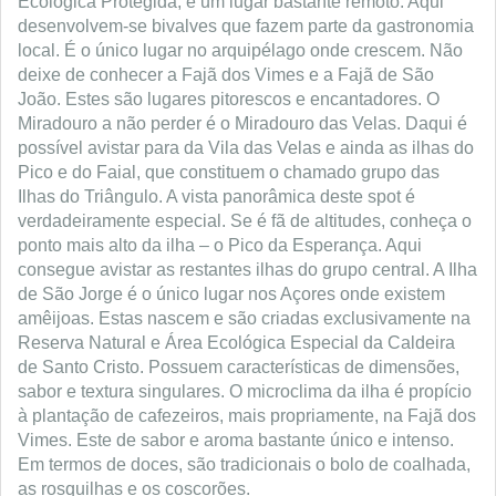
Ecológica Protegida, é um lugar bastante remoto. Aqui
desenvolvem-se bivalves que fazem parte da gastronomia
local. É o único lugar no arquipélago onde crescem. Não
deixe de conhecer a Fajã dos Vimes e a Fajã de São
João. Estes são lugares pitorescos e encantadores. O
Miradouro a não perder é o Miradouro das Velas. Daqui é
possível avistar para da Vila das Velas e ainda as ilhas do
Pico e do Faial, que constituem o chamado grupo das
Ilhas do Triângulo. A vista panorâmica deste spot é
verdadeiramente especial. Se é fã de altitudes, conheça o
ponto mais alto da ilha – o Pico da Esperança. Aqui
consegue avistar as restantes ilhas do grupo central. A Ilha
de São Jorge é o único lugar nos Açores onde existem
amêijoas. Estas nascem e são criadas exclusivamente na
Reserva Natural e Área Ecológica Especial da Caldeira
de Santo Cristo. Possuem características de dimensões,
sabor e textura singulares. O microclima da ilha é propício
à plantação de cafezeiros, mais propriamente, na Fajã dos
Vimes. Este de sabor e aroma bastante único e intenso.
Em termos de doces, são tradicionais o bolo de coalhada,
as rosquilhas e os coscorões.