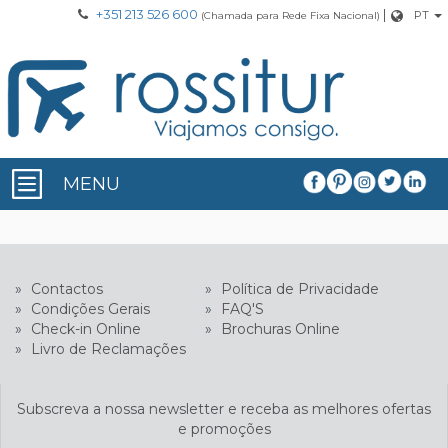
+351 213 526 600
|
PT
(Chamada para Rede Fixa Nacional)
MENU
»
Contactos
»
Política de Privacidade
»
Condições Gerais
»
FAQ'S
»
Check-in Online
»
Brochuras Online
»
Livro de Reclamações
Subscreva a nossa newsletter e receba as melhores ofertas
e promoções