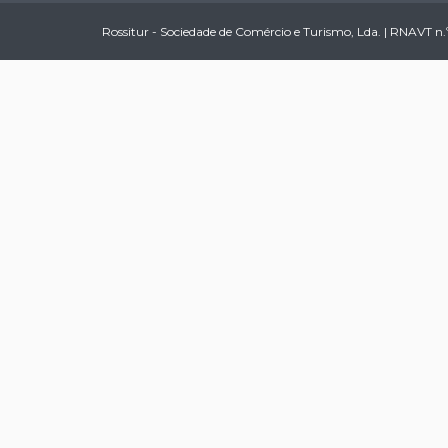
Rossitur - Sociedade de Comércio e Turismo, Lda. | RNAVT n