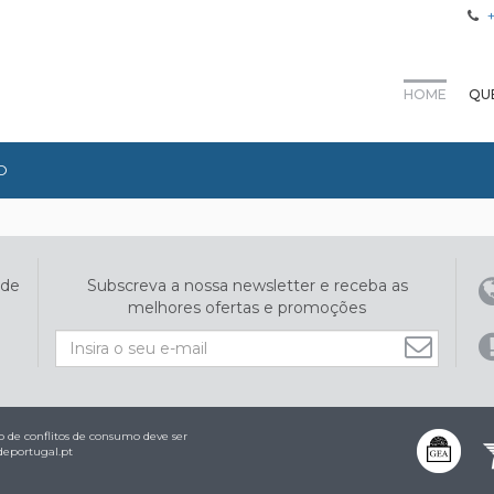
HOME
QU
O
ade
Subscreva a nossa newsletter e receba as
melhores ofertas e promoções
 de conflitos de consumo deve ser
eportugal.pt