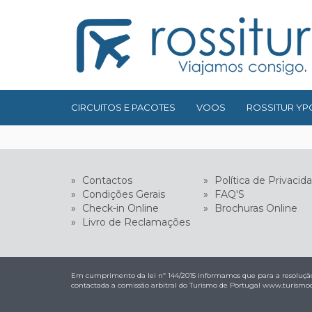
CIRCUITOS E PACOTES
VOOS
ROSSITUR YP
»
Contactos
»
Política de Privacid
»
Condições Gerais
»
FAQ'S
»
Check-in Online
»
Brochuras Online
»
Livro de Reclamações
Em cumprimento da lei nº 144/2015 informamos que para a resolução
contactada a comissão arbitral do Turismo de Portugal
www.turismod