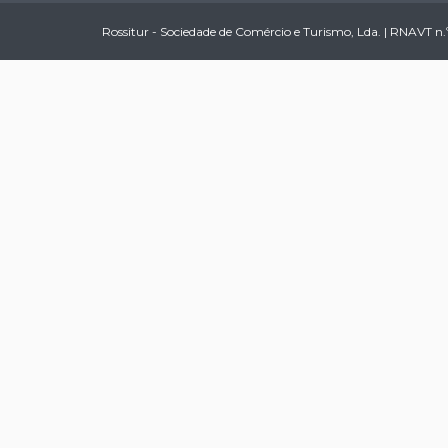
Rossitur - Sociedade de Comércio e Turismo, Lda. | RNAVT n