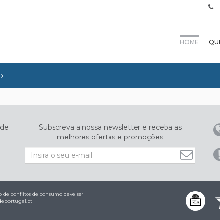
HOME
QU
O
ade
Subscreva a nossa newsletter e receba as
melhores ofertas e promoções
 de conflitos de consumo deve ser
eportugal.pt