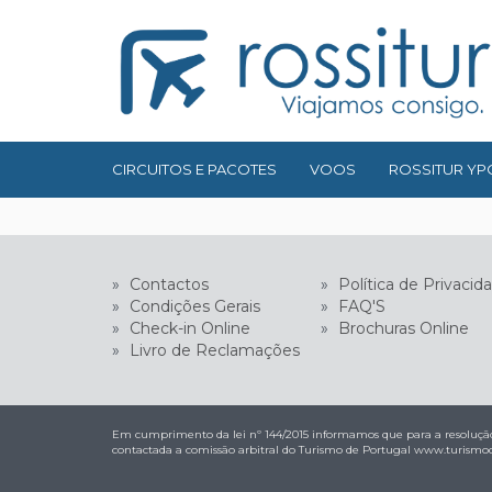
CIRCUITOS E PACOTES
VOOS
ROSSITUR YP
»
Contactos
»
Política de Privacid
»
Condições Gerais
»
FAQ'S
»
Check-in Online
»
Brochuras Online
»
Livro de Reclamações
Em cumprimento da lei nº 144/2015 informamos que para a resolução
contactada a comissão arbitral do Turismo de Portugal
www.turismod