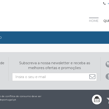
HOME
QU
O
ade
Subscreva a nossa newsletter e receba as
melhores ofertas e promoções
 de conflitos de consumo deve ser
eportugal.pt