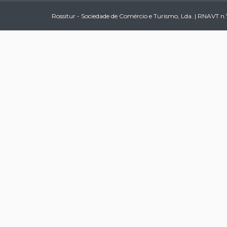
Rossitur - Sociedade de Comércio e Turismo, Lda. | RNAVT n