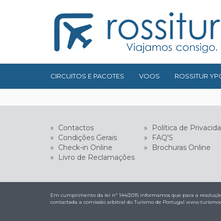
CIRCUITOS E PACOTES
VOOS
ROSSITUR YP
»
Contactos
»
Política de Privacid
»
Condições Gerais
»
FAQ'S
»
Check-in Online
»
Brochuras Online
»
Livro de Reclamações
Em cumprimento da lei nº 144/2015 informamos que para a resolução
contactada a comissão arbitral do Turismo de Portugal
www.turismod