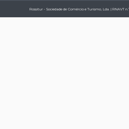
Rossitur - Sociedade de Comércio e Turismo, Lda. | RNAVT n