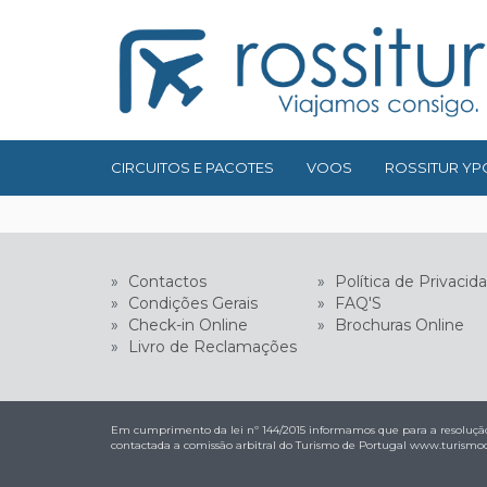
CIRCUITOS E PACOTES
VOOS
ROSSITUR YP
»
Contactos
»
Política de Privacid
»
Condições Gerais
»
FAQ'S
»
Check-in Online
»
Brochuras Online
»
Livro de Reclamações
Em cumprimento da lei nº 144/2015 informamos que para a resolução
contactada a comissão arbitral do Turismo de Portugal
www.turismod