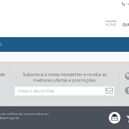
HOME
QU
O
ade
Subscreva a nossa newsletter e receba as
melhores ofertas e promoções
 de conflitos de consumo deve ser
eportugal.pt